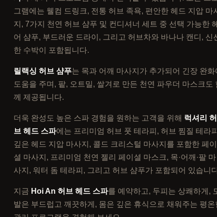
그램에는 웰컴 드링크, 전통 허브 족욕, 편안한 헤드 지압 마
지, 7가지 천연 허브 샴푸 및 컨디셔너 세트 중 선택 가능한 
어 샴푸, 부드러운 드라이, 그리고 허브차와 바나나 캔디, 신
한 수박이 포함됩니다.
릴랙싱 허브 샴푸
는 목과 어깨 마사지가 추가되어 긴장 완화
도움을 주며, 팥, 오트밀, 쌀겨로 만든 천연 파우더 마스크도 
께 제공됩니다.
더욱 완성도 높은 스파 경험을 원하는 고객을 위해
럭셔리 허
브 헤드 스파
에는 프리미엄 허브 풋 테라피, 허브 찜질 테라피
깊은 헤드 지압 마사지, 콜드 크리스털 마사지를 포함한 페이
셜 마사지, 프리미엄 천연 젤리 페이셜 마스크, 목·어깨·팔 마
사지, 워터 돔 테라피, 그리고 허브 샴푸가 포함되어 있습니다
지금
Hoi An 허브 헤드 스파
를 예약하고, 두피는 상쾌하게, 
발은 부드럽고 깨끗하게, 몸은 깊은 휴식으로 채워주는 평온