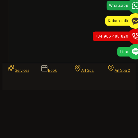
Whatsapp
Kakao talk
+84 906 488 820
Line
Services
Book
Art Spa
Art Spa 2